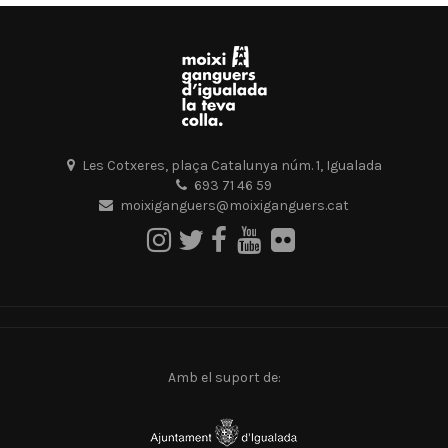
Les Cotxeres, plaça Catalunya núm. 1, Igualada
693 71 46 59
moixiganguers@moixiganguers.cat
Amb el suport de: