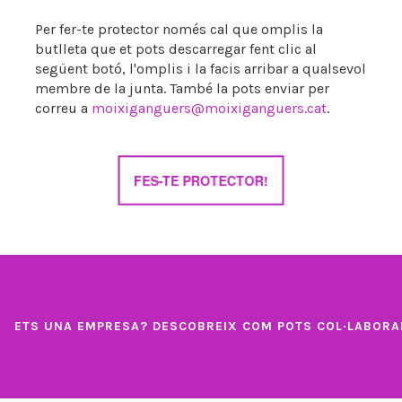
Per fer-te protector només cal que omplis la
butlleta que et pots descarregar fent clic al
següent botó, l'omplis i la facis arribar a qualsevol
membre de la junta. També la pots enviar per
correu a
moixiganguers@moixiganguers.cat
.
FES-TE PROTECTOR!
ETS UNA
EMPRESA
? DESCOBREIX COM POTS COL·LABOR